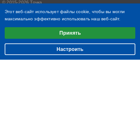
© 2015-2026 Точка
Политика конфиденциальности
Этот веб-сайт использует файлы cookie, чтобы вы могли
максимально эффективно использовать наш веб-сайт.
5294
2224
Выберите настройки cookie
1260
Принять
Минимальные
БИЗНЕС
О нас
Аналитические/Функциональные
ЖИЗНЬ
Настроить
Контакты
ЧТЕНИЕ
Редакция
ВЕЩИ
Подписка
ФОТОГРАФИИ
Архив
БЛОГ
ИМЕНИННИКИ
НОВОСТИ КОМПАНИЙ