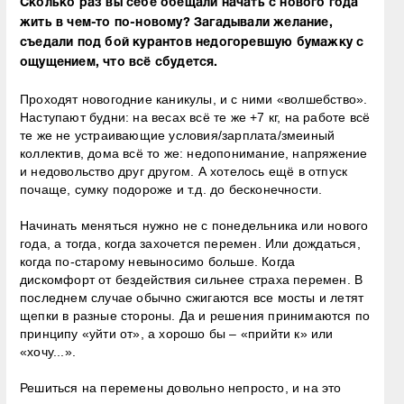
Сколько раз вы себе обещали начать с нового года
жить в чем-то по-новому? Загадывали желание,
съедали под бой курантов недогоревшую бумажку с
ощущением, что всё сбудется.
Проходят новогодние каникулы, и с ними «волшебство».
Наступают будни: на весах всё те же +7 кг, на работе всё
те же не устраивающие условия/зарплата/змеиный
коллектив, дома всё то же: недопонимание, напряжение
и недовольство друг другом. А хотелось ещё в отпуск
почаще, сумку подороже и т.д. до бесконечности.
Начинать меняться нужно не с понедельника или нового
года, а тогда, когда захочется перемен. Или дождаться,
когда по-старому невыносимо больше. Когда
дискомфорт от бездействия сильнее страха перемен. В
последнем случае обычно сжигаются все мосты и летят
щепки в разные стороны. Да и решения принимаются по
принципу «уйти от», а хорошо бы – «прийти к» или
«хочу...».
Решиться на перемены довольно непросто, и на это