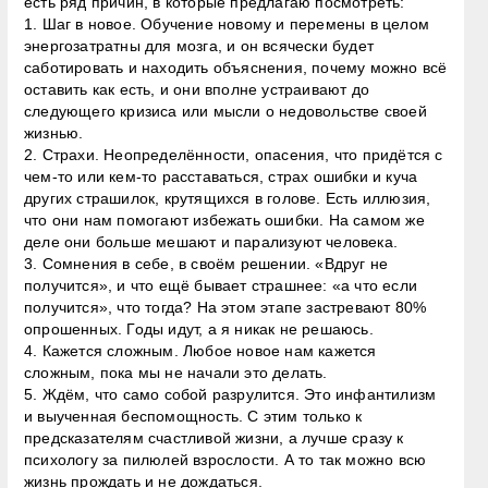
есть ряд причин, в которые предлагаю посмотреть:
1. Шаг в новое. Обучение новому и перемены в целом
энергозатратны для мозга, и он всячески будет
саботировать и находить объяснения, почему можно всё
оставить как есть, и они вполне устраивают до
следующего кризиса или мысли о недовольстве своей
жизнью.
2. Страхи. Неопределённости, опасения, что придётся с
чем-то или кем-то расставаться, страх ошибки и куча
других страшилок, крутящихся в голове. Есть иллюзия,
что они нам помогают избежать ошибки. На самом же
деле они больше мешают и парализуют человека.
3. Сомнения в себе, в своём решении. «Вдруг не
получится», и что ещё бывает страшнее: «а что если
получится», что тогда? На этом этапе застревают 80%
опрошенных. Годы идут, а я никак не решаюсь.
4. Кажется сложным. Любое новое нам кажется
сложным, пока мы не начали это делать.
5. Ждём, что само собой разрулится. Это инфантилизм
и выученная беспомощность. С этим только к
предсказателям счастливой жизни, а лучше сразу к
психологу за пилюлей взрослости. А то так можно всю
жизнь прождать и не дождаться.