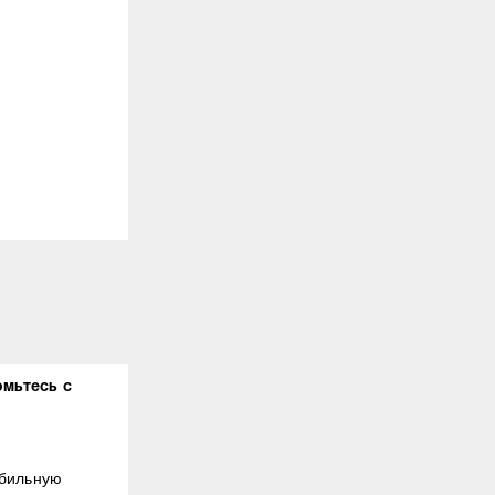
омьтесь с
абильную