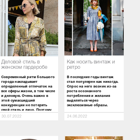
Деловой стиль в
Как носить винтаж и
женском гардеробе
ретро
Современный ритм большого
В последние годы винтаж
города накладывает
стал популярен как никогда.
определенный отпечаток на
Спрос на него возник из-за
все сферы жизни, в том числе
роста осознанного
и деловую. Очень важно в
потребления и желания
этой сумасшедшей
выделяться через
конкуренции не потерять
эксклюзивные образы.
свой стиль и лицо. Поэтому
Заметим, что к винтажу
деловой стиль в одежде
30.07.2022
24.06.2022
относится все то, что было на
очень важен, так как является
пике моды 30 лет назад вплоть
средством подачи себя
до 30-х годов XX века.
вместе с профессиональными
Винтажные вещи были созданы
качествами.
популярными дизайнерами и
отражали дух своего времени. А