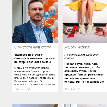
О чистоте начистоту!
Ах, эти ножки!
По материалам интернет
Экспресс-прачечные
сайтов.
«Чистофф» оказывают услуги
по стирке белья и одежды
Первая обувь появилась
С момента открытия первой
тысячелетия назад, чтобы
прачечной в Брянске прошло
защищать стопы наших
уже 9 лет. На сегодняшний день
предков. Теперь, разгуливая
прачечные есть в Советском и
по асфальтированным
Бежицком районах. О
улицам, мы не переживаем о
специфике работы и ближайших
том, что можем наступить на
изменениях расскажет владелец
23.12.2022
19.11.2022
змею. Однако при покупке
прачечных «Чистофф» Сергей
новой пары все же стоит
Туркин.
уделять внимание некоторым
характеристикам, чтобы
избежать неприятных
– Ваши прачечные известны