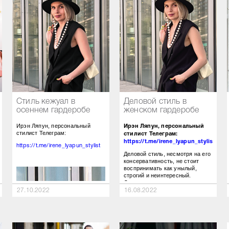
Стиль кежуал в
Деловой стиль в
осеннем гардеробе
женском гардеробе
Ирэн Ляпун, персональный
Ирэн Ляпун, персональный
стилист Телеграм:
стилист Телеграм:
https://t.me/irene_lyapun_stylist
https://t.me/irene_lyapun_stylist
Деловой стиль, несмотря на его
консервативность, не стоит
воспринимать как унылый,
строгий и неинтересный.
Деловая одежда очень
изменилась. В работе с
27.10.2022
16.08.2022
клиентами деловой стиль
принято делить на «городской
шик» и «офисный стиль».
Городской шик – необязательно
используется для работы. Это