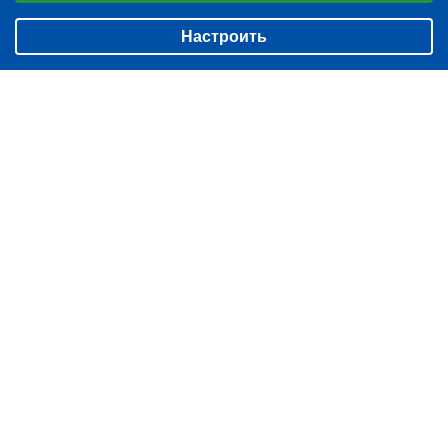
БИЗНЕС
О нас
Аналитические/Функциональные
ЖИЗНЬ
Настроить
Контакты
ЧТЕНИЕ
Редакция
ВЕЩИ
Подписка
ФОТОГРАФИИ
Архив
БЛОГ
ИМЕНИННИКИ
НОВОСТИ КОМПАНИЙ