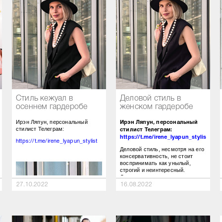
Стиль кежуал в
Деловой стиль в
осеннем гардеробе
женском гардеробе
Ирэн Ляпун, персональный
Ирэн Ляпун, персональный
стилист Телеграм:
стилист Телеграм:
https://t.me/irene_lyapun_stylist
https://t.me/irene_lyapun_stylist
Деловой стиль, несмотря на его
консервативность, не стоит
воспринимать как унылый,
строгий и неинтересный.
Деловая одежда очень
изменилась. В работе с
27.10.2022
16.08.2022
клиентами деловой стиль
принято делить на «городской
шик» и «офисный стиль».
Городской шик – необязательно
используется для работы. Это