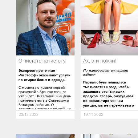
О чистоте начистоту!
Ах, эти ножки!
По материалам интернет
Экспресс-прачечные
сайтов.
«Чистофф» оказывают услуги
по стирке белья и одежды
Первая обувь появилась
С момента открытия первой
тысячелетия назад, чтобы
прачечной в Брянске прошло
защищать стопы наших
уже 9 лет. На сегодняшний день
предков. Теперь, разгуливая
прачечные есть в Советском и
по асфальтированным
Бежицком районах. О
улицам, мы не переживаем о
специфике работы и ближайших
том, что можем наступить на
изменениях расскажет владелец
23.12.2022
19.11.2022
змею. Однако при покупке
прачечных «Чистофф» Сергей
новой пары все же стоит
Туркин.
уделять внимание некоторым
характеристикам, чтобы
избежать неприятных
– Ваши прачечные известны