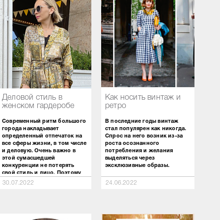
Деловой стиль в
Как носить винтаж и
женском гардеробе
ретро
Современный ритм большого
В последние годы винтаж
города накладывает
стал популярен как никогда.
определенный отпечаток на
Спрос на него возник из-за
все сферы жизни, в том числе
роста осознанного
и деловую. Очень важно в
потребления и желания
этой сумасшедшей
выделяться через
конкуренции не потерять
эксклюзивные образы.
свой стиль и лицо. Поэтому
Заметим, что к винтажу
деловой стиль в одежде
30.07.2022
24.06.2022
относится все то, что было на
очень важен, так как является
пике моды 30 лет назад вплоть
средством подачи себя
до 30-х годов XX века.
вместе с профессиональными
Винтажные вещи были созданы
качествами.
популярными дизайнерами и
отражали дух своего времени. А