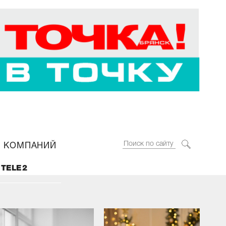
 КОМПАНИЙ
ошное
 TELE2