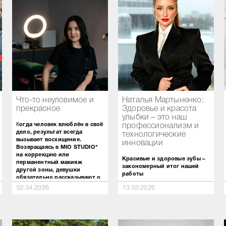
Что-то неуловимое и
Наталья Мартыненко:
прекрасное
Здоровье и красота
улыбки – это наш
К
огда человек влюблён в своё
профессионализм и
дело, результат всегда
технологические
вызывает восхищение.
инновации
Возвращаясь в MIO STUDIO*
на коррекцию или
Красивые и здоровые зубы –
перманентный макияж
закономерный итог нашей
другой зоны, девушки
работы
обязательно рассказывают о
том, сколько комплиментов
02.04.2026
13.03.2026
Прежде чем вы увидите
они теперь получают.
идеальную улыбку в зеркале,
Знакомые и близкие подолгу
специалисты
рассматривают их лица и
стоматологической клиники
непременно говорят: «Что-то
«Академия здоровой улыбки»
неуловимое изменилось, но