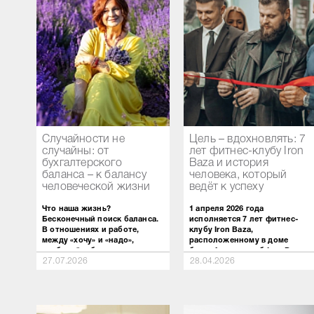
Случайности не
Цель – вдохновлять: 7
случайны: от
лет фитнес-клубу Iron
бухгалтерского
Baza и история
баланса – к балансу
человека, который
человеческой жизни
ведёт к успеху⁣⁣⠀
Что наша жизнь?
1 апреля 2026 года
Бесконечный поиск баланса.
исполняется 7 лет фитнес-
В отношениях и работе,
клубу Iron Baza,
между «хочу» и «надо»,
расположенному в доме
свободой и безопасностью.
быта. Фитнес-клуб Iron Baza
27.07.2026
28.04.2026
Иногда кажется, что баланс
стал для многих жителей
найден. Но проходит время, и
нашего города не просто
жизнь снова возвращает нас
местом для тренировок, а
к тем же вопросам.
настоящей кузницей силы,
Меняются обстоятельства,
выносливости и веры в себя.