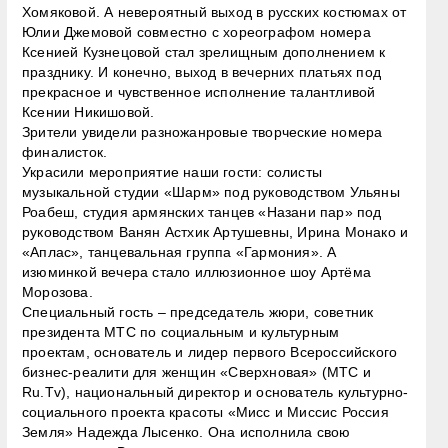
Хомяковой. А невероятный выход в русских костюмах от
Юлии Джемовой совместно с хореографом номера
Ксенией Кузнецовой стал зрелищным дополнением к
празднику. И конечно, выход в вечерних платьях под
прекрасное и чувственное исполнение талантливой
Ксении Никишовой.
Зрители увидели разножанровые творческие номера
финалисток.
Украсили мероприятие наши гости: солисты
музыкальной студии «Шарм» под руководством Ульяны
Роабеш, студия армянских танцев «Назани пар» под
руководством Ванян Астхик Артушевны, Ирина Монако и
«Аплас», танцевальная группа «Гармония». А
изюминкой вечера стало иллюзионное шоу Артёма
Морозова.
Специальный гость – председатель жюри, советник
президента МТС по социальным и культурным
проектам, основатель и лидер первого Всероссийского
бизнес-реалити для женщин «Сверхновая» (МТС и
Ru.Tv), национальный директор и основатель культурно-
социального проекта красоты «Мисс и Миссис Россия
Земля» Надежда Лысенко. Она исполнила свою