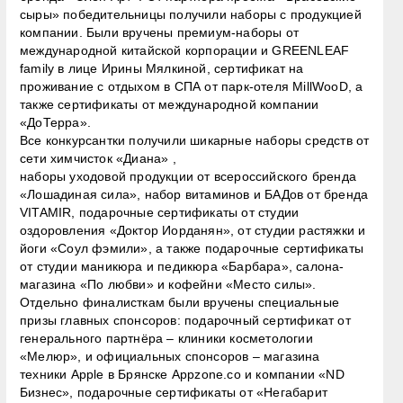
сыры» победительницы получили наборы с продукцией
компании. Были вручены премиум-наборы от
международной китайской корпорации и GREENLEAF
family в лице Ирины Мялкиной, сертификат на
проживание с отдыхом в СПА от парк-отеля MillWooD, а
также сертификаты от международной компании
«ДоТерра».
Все конкурсантки получили шикарные наборы средств от
сети химчисток «Диана» ,
наборы уходовой продукции от всероссийского бренда
«Лошадиная сила», набор витаминов и БАДов от бренда
VITAMIR, подарочные сертификаты от студии
оздоровления «Доктор Иорданян», от студии растяжки и
йоги «Соул фэмили», а также подарочные сертификаты
от студии маникюра и педикюра «Барбара», салона-
магазина «По любви» и кофейни «Место силы».
Отдельно финалисткам были вручены специальные
призы главных спонсоров: подарочный сертификат от
генерального партнёра – клиники косметологии
«Мелюр», и официальных спонсоров – магазина
техники Apple в Брянске Аppzone.co и компании «ND
Бизнес», подарочные сертификаты от «Негабарит