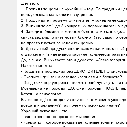
Для этого:
1. Пропишите цели на «учебный» год. По традиции це
цель должна иметь отклик внутри вас.
2. Продумайте промежуточный этап – конец календарн
3. Выпишите от 1 до 3 конкретных первых шагов на пут
4. Заведите блокнот, в котором будете отмечать сдела
списка задача. Купите новый блокнот (это само по себ
не просто гнаться за конечной целью.
5. Для лучшей продуктивности вспоминаем школьный
отдыхаете и (в идеальной картине) физически размин
Да, я знаю. Вы читаете это и думаете: «Легко говорить,
Но ответьте мне:
- Когда вы в последний раз ДЕЙСТВИТЕЛЬНО рискова
- Сколько идей так и осталось записями в блокноте?
- Вы до сих пор уверены, что «вот ещё чуть-чуть – и н
Мотивация не приходит ДО. Она приходит ПОСЛЕ перв
Кстати, о психологах...
Вы же не ждёте, когда чувствуете, что машина уже едет
поехать к механику? Так почему с психикой иначе?
Хороший психолог – это:
- ваш «тренер» по прокачке мышления;
- «зеркало», которое показывает слепые зоны и помог