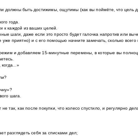
ли должны быть достижимы, ощутимы (как вы поймёте, что цель д
ого года.
и к каждой из ваших целей.
нные шаги, даже если это просто будет галочка напротив или выч
е уже приятно) и с его помощью начните замечать, сколько всего 
 режим и добавляем 15-минутные перемены, в которые вы полно
аетесь.
 когда...»
ли?
ачну»?
ого шага.
 не так, как после покупки, что колесо спустило, и регулярно дел
ает разглядеть себя за списками дел;