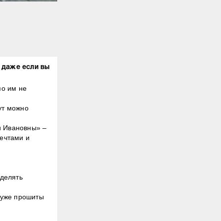
 даже если вы
по им не
тут можно
ии Ивановны» –
мечтами и
уделять
с уже прошиты