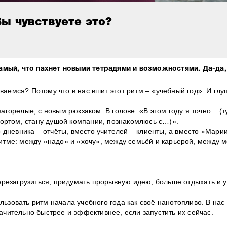
Вы чувствуете это?
амый, что пахнет новыми тетрадями и возможностями. Да-да,
аемся? Потому что в нас вшит этот ритм – «учебный год». И глу
агорелые, с новым рюкзаком. В голове: «В этом году я точно... (
спортом, стану душой компании, познакомлюсь с…)».
то дневника – отчёты, вместо учителей – клиенты, а вместо «Мар
ритме: между «надо» и «хочу», между семьёй и карьерой, между 
перезагрузиться, придумать прорывную идею, больше отдыхать и 
льзовать ритм начала учебного года как своё нанотопливо. В на
ачительно быстрее и эффективнее, если запустить их сейчас.