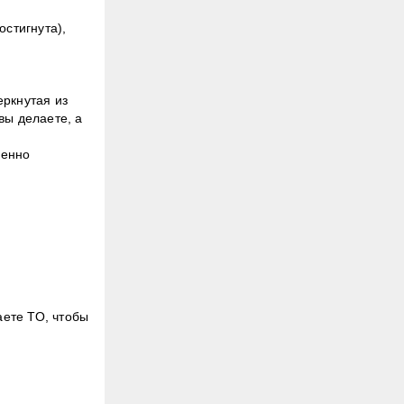
остигнута),
еркнутая из
вы делаете, а
ценно
аете ТО, чтобы